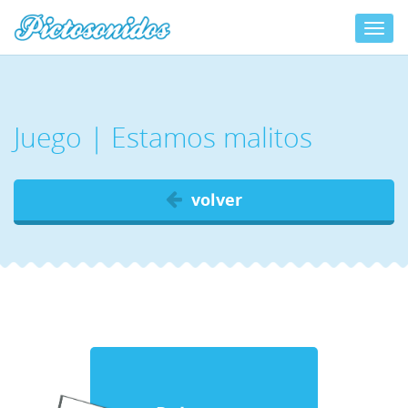
Toggl
navig
00:00
00:00
Juego | Estamos malitos
volver