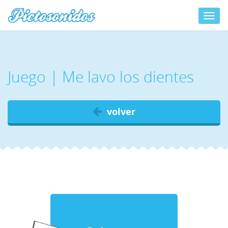
Toggl
navig
00:00
00:00
Juego | Me lavo los dientes
volver