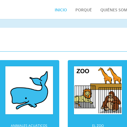
INICIO
PORQUÉ
QUIÉNES SO
Peso aprox: 400 Mbs |
Instrucci
ANIMALES ACUÁTICOS
EL ZOO